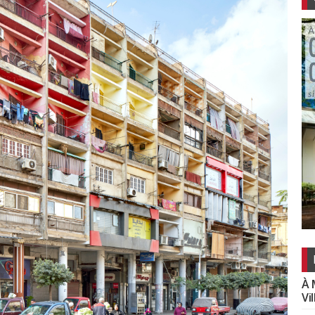
À 
Vi