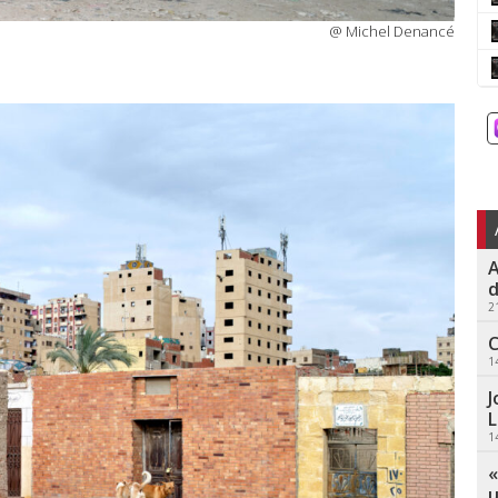
@ Michel Denancé
A
d
2
C
1
J
L
1
«
u