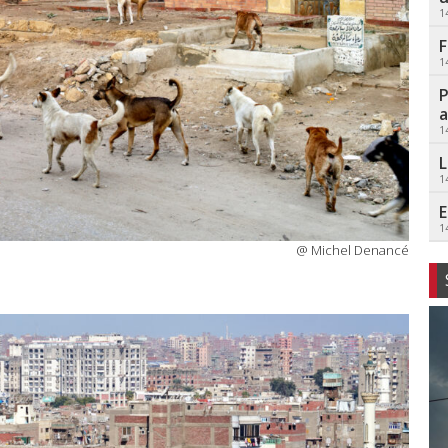
1
F
1
P
a
1
L
1
E
1
@ Michel Denancé