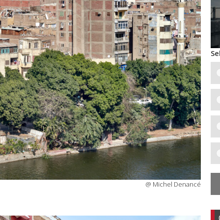
Se
@ Michel Denancé