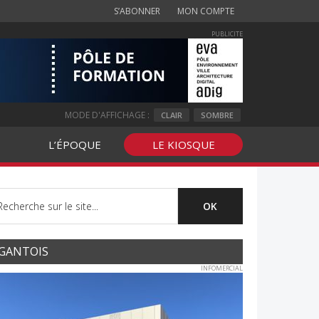
S’ABONNER
MON COMPTE
PUBLICITE
MODE D'AFFICHAGE :
CLAIR
SOMBRE
L’ÉPOQUE
LE KIOSQUE
GANTOIS
INFOMERCIAL