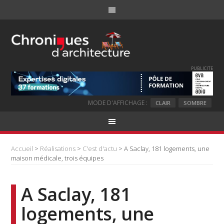
PUBLICITE
MODE D'AFFICHAGE :
CLAIR
SOMBRE
Accueil
>
Réalisations
>
C'est d'actu
> A Saclay, 181 logements, une
maison médicale, trois équipes
A Saclay, 181
logements, une