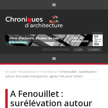
PUBLICITE
MODE D'AFFICHAGE :
CLAIR
SOMBRE
Accueil
>
Réalisations
>
C'est d'actu
> A Fenouillet : surélévation
autour d’un patio transparent, signée TAA pour Solvéo
A Fenouillet :
surélévation autour