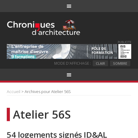
PUBLICITE
MODE D'AFFICHAGE :
CLAIR
SOMBRE
Accueil
> Archives pour Atelier 56S
Atelier 56S
54 logements signés ID&AL