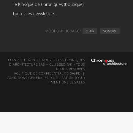
Le Kiosque de Chroniques (boutique)
Toutes les newsletters
MODE D'AFFICHAGE :
CLAIR
SOMBRE
COPYRIGHT © 2026 NOUVELLES CHRONIQUES
D'ARCHITECTURE SAS + CLUBBEDIN® - TOUS
DROITS RÉSERVÉS
POLITIQUE DE CONFIDENTIALITÉ (RGPD)
|
CONDITIONS GÉNÉRALES D’UTILISATION (CGU)
|
MENTIONS LÉGALES