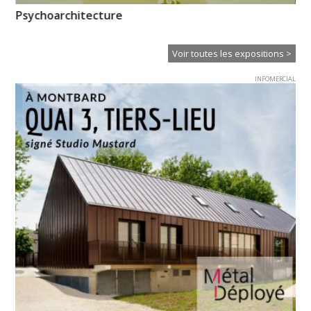
e »
Psychoarchitecture
Pi
l’
Voir toutes les expositions >
INFOMERCIAL