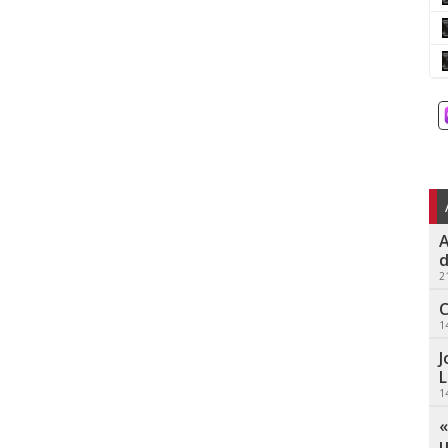
A
d
2
C
1
J
L
1
«
u