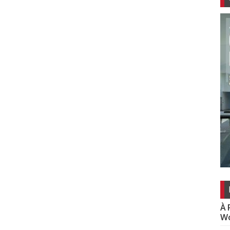
À 
Wo