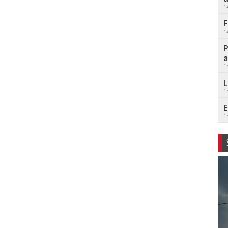
1
F
1
P
a
1
L
1
E
1