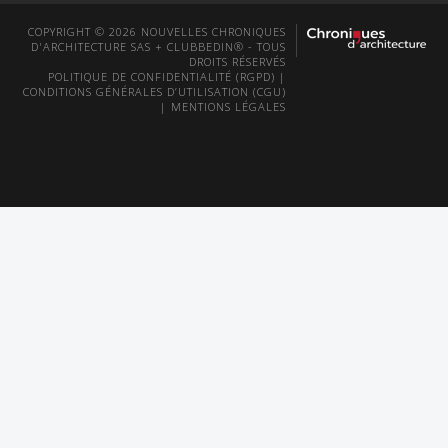
COPYRIGHT © 2026 NOUVELLES CHRONIQUES
D'ARCHITECTURE SAS + CLUBBEDIN® - TOUS
DROITS RÉSERVÉS
POLITIQUE DE CONFIDENTIALITÉ (RGPD)
|
CONDITIONS GÉNÉRALES D’UTILISATION (CGU)
|
MENTIONS LÉGALES