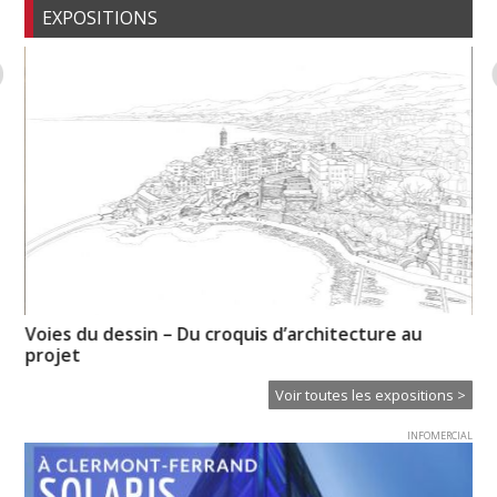
EXPOSITIONS
Voies du dessin – Du croquis d’architecture au
Pa
projet
Od
Voir toutes les expositions >
INFOMERCIAL