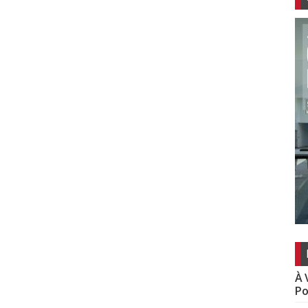
À 
Po