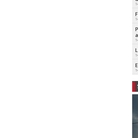
1
F
1
P
a
1
L
1
E
1