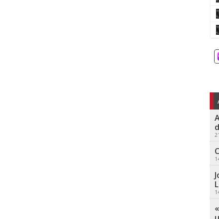
A
d
2
C
1
J
L
1
«
u