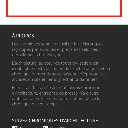
À PROPOS
Les chroniques sont le recueil de faits historiques
regroupés par époques et présentés selon leur
déroulement chronologique.
L’architecture, au cœur de toute civilisation, est
indubitablement constituée de faits historiques et sa
chronique permet donc d’en évoquer l’époque. Les
archives du site en témoignent abondamment.
En relatant faits, idées et réalisations Chroniques
d’Architecture, entreprise de presse, n’a d’autre
ambition que d’écrire en toute indépendance la
chronique de son temps.
SUIVEZ CHRONIQUES D’ARCHITECTURE