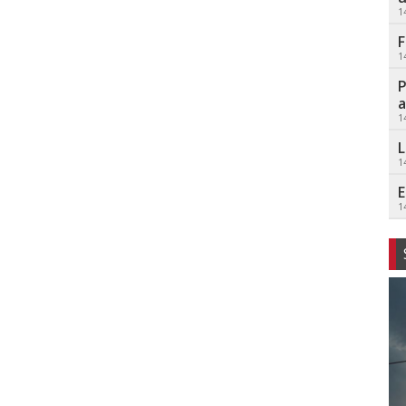
1
F
1
P
a
1
L
1
E
1