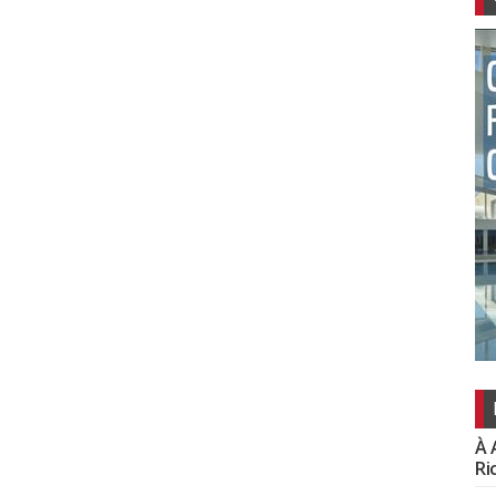
À 
Ri