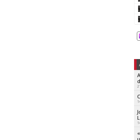
A
d
2
C
1
J
L
1
«
u