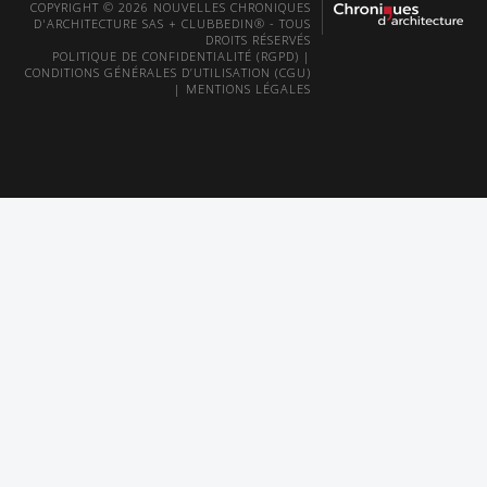
COPYRIGHT © 2026 NOUVELLES CHRONIQUES
D'ARCHITECTURE SAS + CLUBBEDIN® - TOUS
DROITS RÉSERVÉS
POLITIQUE DE CONFIDENTIALITÉ (RGPD)
|
CONDITIONS GÉNÉRALES D’UTILISATION (CGU)
|
MENTIONS LÉGALES