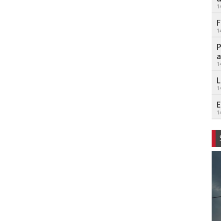
1
F
1
P
a
1
L
1
E
1