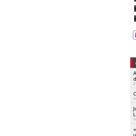
A
d
2
C
1
J
L
1
«
u