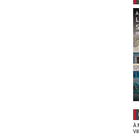
À 
Vi