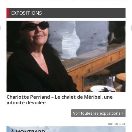
EXPOSITIONS
Charlotte Perriand – Le chalet de Méribel, une
Em
intimité dévoilée
Ba
Voir toutes les expositions >
INFOMERCIAL