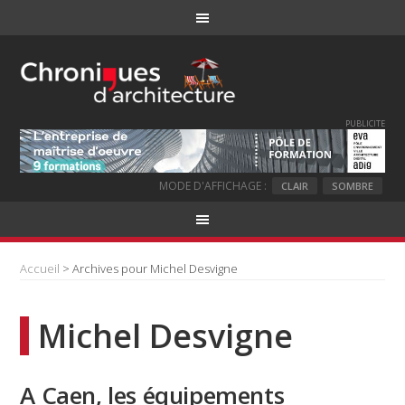
PUBLICITE
MODE D'AFFICHAGE :
CLAIR
SOMBRE
Accueil
> Archives pour Michel Desvigne
Michel Desvigne
A Caen, les équipements