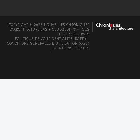
COPYRIGHT © 2026 NOUVELLES CHRONIQUES
D'ARCHITECTURE SAS + CLUBBEDIN® - TOUS
DROITS RÉSERVÉS
POLITIQUE DE CONFIDENTIALITÉ (RGPD)
|
CONDITIONS GÉNÉRALES D’UTILISATION (CGU)
|
MENTIONS LÉGALES