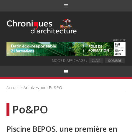
PUBLICITE
MODE D'AFFICHAGE :
CLAIR
SOMBRE
Accueil
> Archives pour Po&PO
Po&PO
Piscine BEPOS, une première en