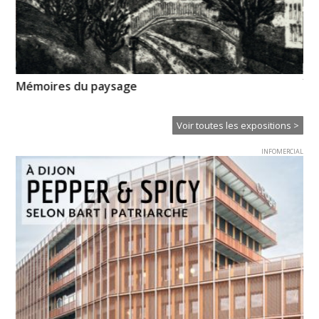
XT
Mémoires du paysage
Ce
Voir toutes les expositions >
INFOMERCIAL