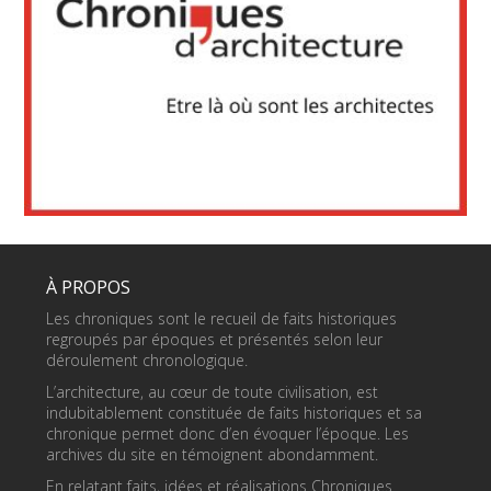
À PROPOS
Les chroniques sont le recueil de faits historiques
regroupés par époques et présentés selon leur
déroulement chronologique.
L’architecture, au cœur de toute civilisation, est
indubitablement constituée de faits historiques et sa
chronique permet donc d’en évoquer l’époque. Les
archives du site en témoignent abondamment.
En relatant faits, idées et réalisations Chroniques