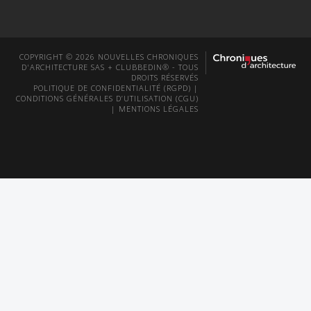
COPYRIGHT © 2026 NOUVELLES CHRONIQUES
D'ARCHITECTURE SAS + CLUBBEDIN® - TOUS
DROITS RÉSERVÉS
POLITIQUE DE CONFIDENTIALITÉ (RGPD)
|
CONDITIONS GÉNÉRALES D’UTILISATION (CGU)
|
MENTIONS LÉGALES