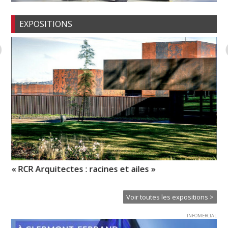
EXPOSITIONS
« RCR Arquitectes : racines et ailes »
Pr
l’
Voir toutes les expositions >
INFOMERCIAL