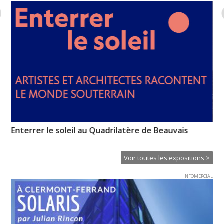
Enterrer le soleil au Quadrilatère de Beauvais
No
re
Voir toutes les expositions >
INFOMERCIAL