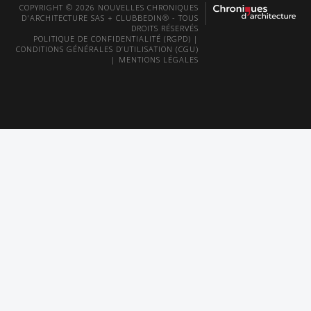
COPYRIGHT © 2026 NOUVELLES CHRONIQUES
D'ARCHITECTURE SAS + CLUBBEDIN® - TOUS
DROITS RÉSERVÉS
POLITIQUE DE CONFIDENTIALITÉ (RGPD)
|
CONDITIONS GÉNÉRALES D’UTILISATION (CGU)
|
MENTIONS LÉGALES