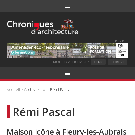
PUBLICITE
MODE D'AFFICHAGE :
CLAIR
SOMBRE
Accueil
> Archives pour Rémi Pascal
Rémi Pascal
Maison icône à Fleury-les-Aubrais