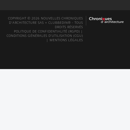
COPYRIGHT © 2026 NOUVELLES CHRONIQUES
D'ARCHITECTURE SAS + CLUBBEDIN® - TOUS
DROITS RÉSERVÉS
POLITIQUE DE CONFIDENTIALITÉ (RGPD)
|
CONDITIONS GÉNÉRALES D’UTILISATION (CGU)
|
MENTIONS LÉGALES