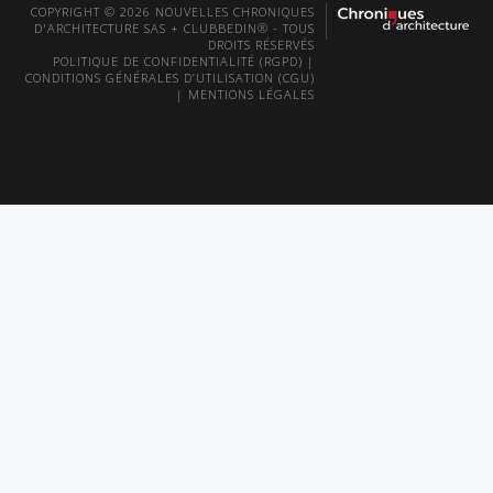
COPYRIGHT © 2026 NOUVELLES CHRONIQUES
D'ARCHITECTURE SAS + CLUBBEDIN® - TOUS
DROITS RÉSERVÉS
POLITIQUE DE CONFIDENTIALITÉ (RGPD)
|
CONDITIONS GÉNÉRALES D’UTILISATION (CGU)
|
MENTIONS LÉGALES