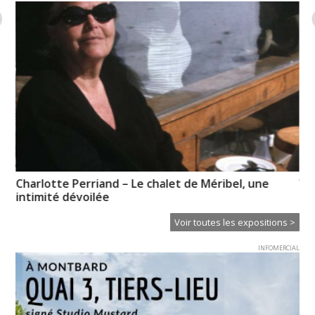
Charlotte Perriand – Le chalet de Méribel, une
Vo
intimité dévoilée
pr
Voir toutes les expositions >
INFOMERCIAL