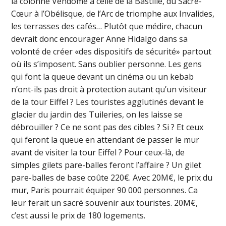
la colonne Vendôme à celle de la Bastille, du Sacré-
Cœur à l’Obélisque, de l’Arc de triomphe aux Invalides,
les terrasses des cafés… Plutôt que médire, chacun
devrait donc encourager Anne Hidalgo dans sa
volonté de créer «des dispositifs de sécurité» partout
où ils s’imposent. Sans oublier personne. Les gens
qui font la queue devant un cinéma ou un kebab
n’ont-ils pas droit à protection autant qu’un visiteur
de la tour Eiffel ? Les touristes agglutinés devant le
glacier du jardin des Tuileries, on les laisse se
débrouiller ? Ce ne sont pas des cibles ? Si ? Et ceux
qui feront la queue en attendant de passer le mur
avant de visiter la tour Eiffel ? Pour ceux-là, de
simples gilets pare-balles feront l’affaire ? Un gilet
pare-balles de base coûte 220€. Avec 20M€, le prix du
mur, Paris pourrait équiper 90 000 personnes. Ca
leur ferait un sacré souvenir aux touristes. 20M€,
c’est aussi le prix de 180 logements.