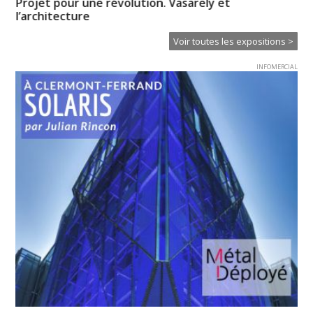
Projet pour une révolution. Vasarely et
« 
l’architecture
Voir toutes les expositions >
INFOMERCIAL