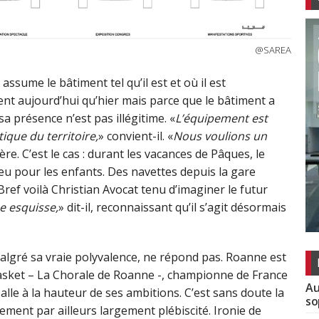
@SAREA
 assume le bâtiment tel qu’il est et où il est
nt aujourd’hui qu’hier mais parce que le bâtiment a
a présence n’est pas illégitime. «
L’équipement est
que du territoire,
» convient-il. «
Nous voulions un
re. C’est le cas : durant les vacances de Pâques, le
jeu pour les enfants. Des navettes depuis la gare
Bref voilà Christian Avocat tenu d’imaginer le futur
e esquisse,
» dit-il, reconnaissant qu’il s’agit désormais
 malgré sa vraie polyvalence, ne répond pas. Roanne est
basket – La Chorale de Roanne -, championne de France
Au
alle à la hauteur de ses ambitions. C’est sans doute la
so
ement par ailleurs largement plébiscité. Ironie de