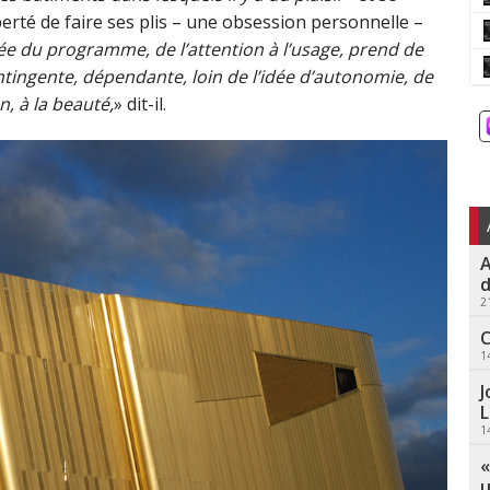
iberté de faire ses plis – une obsession personnelle –
dée du programme, de l’attention à l’usage, prend de
ntingente, dépendante, loin de l’idée d’autonomie, de
n, à la beauté,
» dit-il.
A
d
2
C
1
J
L
1
«
u