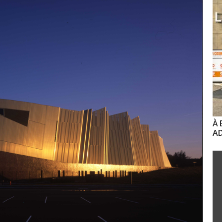
À 
AD