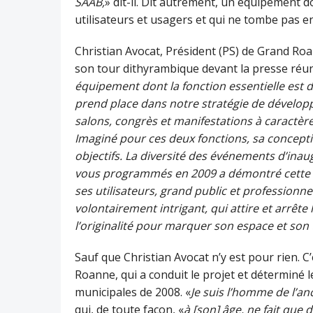
SAAB,
» dit-il. Dit autrement, un équipement d
utilisateurs et usagers et qui ne tombe pas e
Christian Avocat, Président (PS) de Grand Ro
son tour dithyrambique devant la presse réuni
équipement dont la fonction essentielle est de 
prend place dans notre stratégie de développ
salons, congrès et manifestations à caractère
Imaginé pour ces deux fonctions, sa concepti
objectifs. La diversité des événements d’in
vous programmés en 2009 a démontré cette plu
ses utilisateurs, grand public et professionne
volontairement intrigant, qui attire et arrête 
l’originalité pour marquer son espace et son
Sauf que Christian Avocat n’y est pour rien. C’
Roanne, qui a conduit le projet et déterminé le
municipales de 2008. «
Je suis l’homme de l’an
qui, de toute façon, «
à [son] âge, ne fait que 