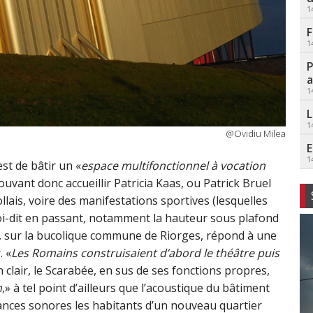
1
F
1
P
a
1
L
1
@Ovidiu Milea
E
1
st de bâtir un «
espace multifonctionnel à vocation
ouvant donc accueillir Patricia Kaas, ou Patrick Bruel
ollais, voire des manifestations sportives (lesquelles
oi-dit en passant, notamment la hauteur sous plafond
isi, sur la bucolique commune de Riorges, répond à une
. «
Les Romains construisaient d’abord le théâtre puis
n clair, le Scarabée, en sus de ses fonctions propres,
n
,» à tel point d’ailleurs que l’acoustique du bâtiment
sances sonores les habitants d’un nouveau quartier