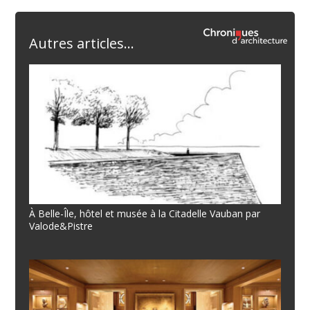
Autres articles...
À Belle-Île, hôtel et musée à la Citadelle Vauban par
Valode&Pistre