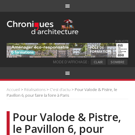
PUBLICITE
MODE D'AFFICHAGE :
CLAIR
SOMBRE
Accueil
>
Réalisations
>
C'est d'actu
> Pour Valode & Pistre, le
Pavillon 6, pour faire la foire à Paris
Pour Valode & Pistre,
le Pavillon 6, pour