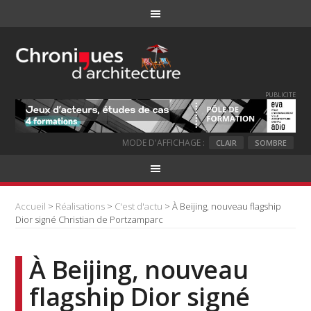
PUBLICITE
MODE D'AFFICHAGE :
CLAIR
SOMBRE
Accueil
>
Réalisations
>
C'est d'actu
> À Beijing, nouveau flagship
Dior signé Christian de Portzamparc
À Beijing, nouveau
flagship Dior signé