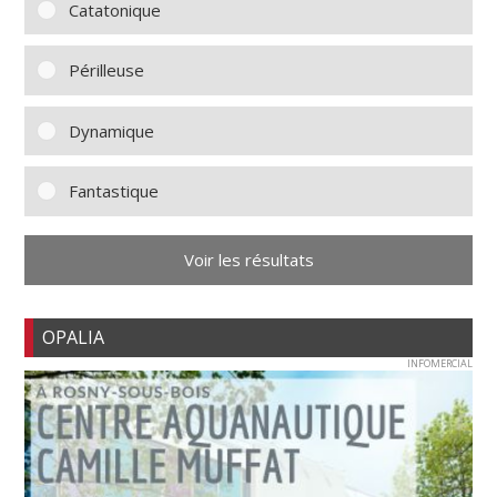
Catatonique
Périlleuse
Dynamique
Fantastique
Voir les résultats
OPALIA
INFOMERCIAL