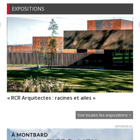
EXPOSITIONS
n-
« RCR Arquitectes : racines et ailes »
« 
Voir toutes les expositions >
INFOMERCIAL