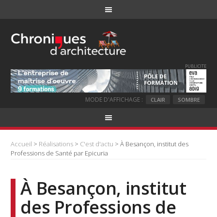
PUBLICITE
MODE D'AFFICHAGE :
CLAIR
SOMBRE
Accueil
>
Réalisations
>
C'est d'actu
> À Besançon, institut des
Professions de Santé par Epicuria
À Besançon, institut
des Professions de