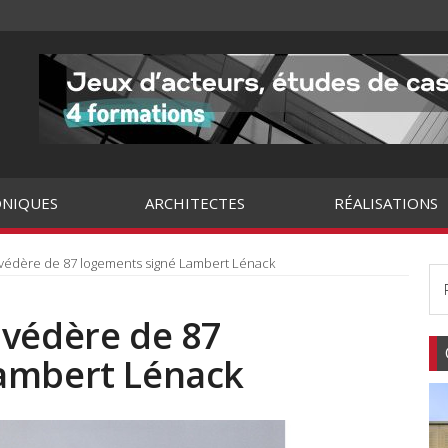
NIQUES
ARCHITECTES
RÉALISATIONS
védère de 87 logements signé Lambert Lénack
lvédère de 87
ambert Lénack