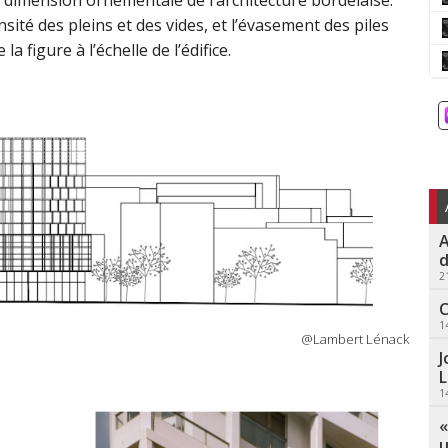
 dimension ornementale de l’architecture bordelaise.
sité des pleins et des vides, et l’évasement des piles
 figure à l’échelle de l’édifice.
A
d
2
C
1
@Lambert Lénack
J
L
1
«
u