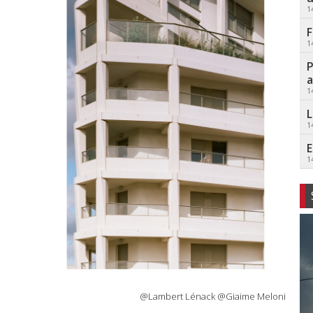
1
F
1
P
a
1
L
1
E
1
@Lambert Lénack @Giaime Meloni