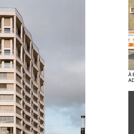
À 
AD