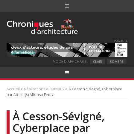
PUBLICITE
MODE D'AFFICHAGE :
CLAIR
SOMBRE
Accueil
>
Réalisations
>
Bureaux
> À Cesson-Sévigné, Cyberplace
par Atelier(s) Alfonso Femia
À Cesson-Sévigné,
Cyberplace par