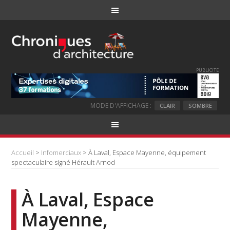
PUBLICITE
MODE D'AFFICHAGE :
CLAIR
SOMBRE
Accueil
>
Infomerciaux
> À Laval, Espace Mayenne, équipement
spectaculaire signé Hérault Arnod
À Laval, Espace
Mayenne,