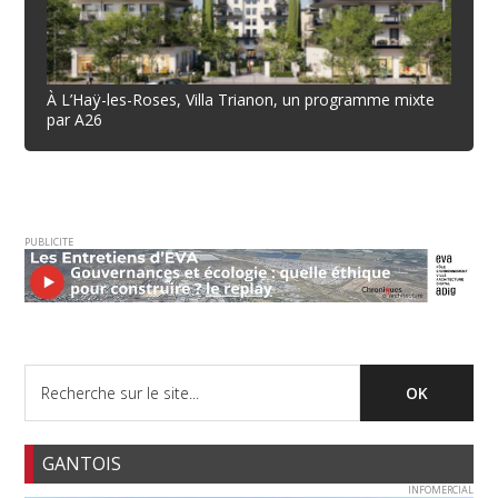
À L’Haÿ-les-Roses, Villa Trianon, un programme mixte
par A26
PUBLICITE
GANTOIS
INFOMERCIAL