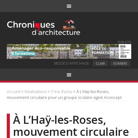
PUBLICITE
MODE D'AFFICHAGE :
CLAIR
SOMBRE
Accueil
>
Réalisations
>
C'est d'actu
> À L’Haÿ-les-Roses,
mouvement circulaire pour un groupe scolaire signé Aconcept
À L’Haÿ-les-Roses,
mouvement circulaire