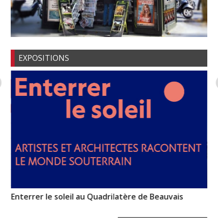
EXPOSITIONS
e »
Enterrer le soleil au Quadrilatère de Beauvais
Pr
l’