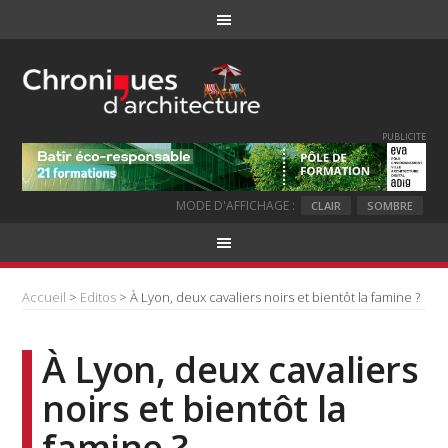
PUBLICITE
MODE D'AFFICHAGE :
CLAIR
SOMBRE
Accueil
>
Editos
> À Lyon, deux cavaliers noirs et bientôt la famine ?
À Lyon, deux cavaliers
noirs et bientôt la
famine ?