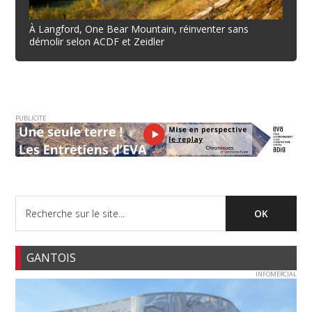
À Langford, One Bear Mountain, réinventer sans
démolir selon ACDF et Zeidler
PUBLICITE
GANTOIS
INFOMERCIAL