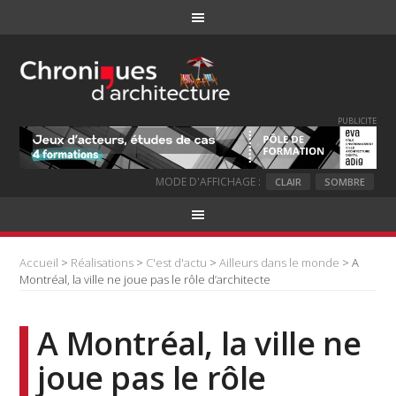
PUBLICITE
MODE D'AFFICHAGE :
CLAIR
SOMBRE
Accueil
>
Réalisations
>
C'est d'actu
>
Ailleurs dans le monde
> A
Montréal, la ville ne joue pas le rôle d’architecte
A Montréal, la ville ne
joue pas le rôle