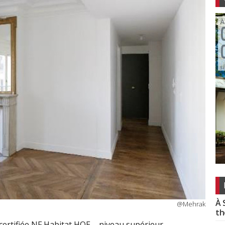
À 
@Mehrak
th
 certifiée NF Habitat HQE – niveau supérieur