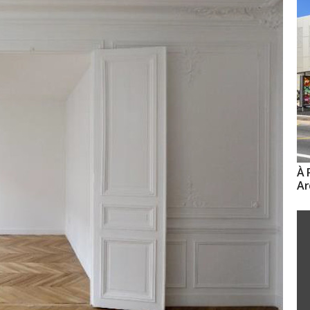
À 
Ar