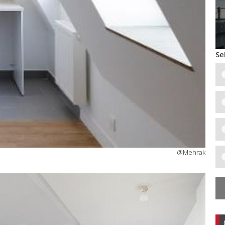
Se
@Mehrak