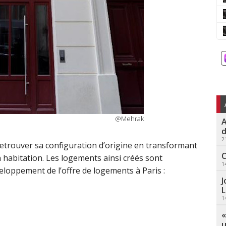
@Mehrak
A
d
2
retrouver sa configuration d’origine en transformant
C
n habitation. Les logements ainsi créés sont
1
eloppement de l’offre de logements à Paris :
J
L
1
«
u