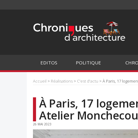
EDITOS
POLITIQUE
CHRO
Accueil
>
Réalisations
>
C'est d'actu
> À Paris, 17 logeme
À Paris, 17 logeme
Atelier Monchecou
26 MAI 2023