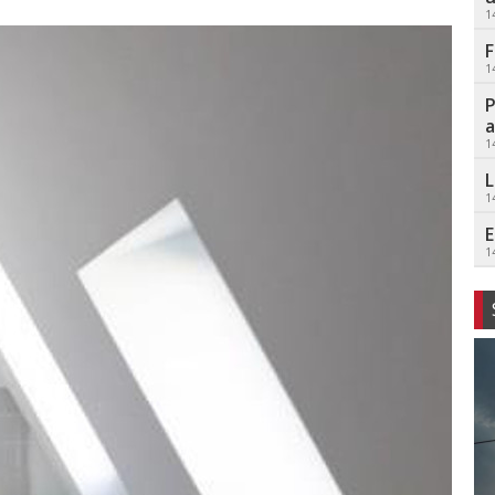
1
F
1
P
a
1
L
1
E
1