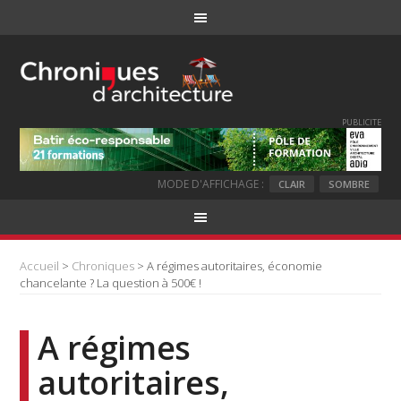
PUBLICITE
MODE D'AFFICHAGE :
CLAIR
SOMBRE
Accueil
>
Chroniques
> A régimes autoritaires, économie
chancelante ? La question à 500€ !
A régimes
autoritaires,