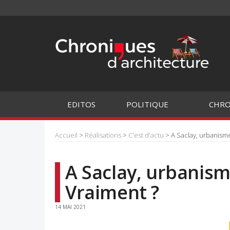
EDITOS
POLITIQUE
CHRO
Accueil
>
Réalisations
>
C'est d'actu
> A Saclay, urbanisme
A Saclay, urbanism
Vraiment ?
14 MAI 2021