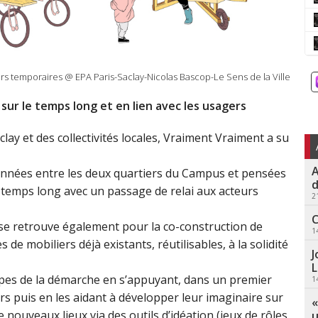
rs temporaires @ EPA Paris-Saclay-Nicolas Bascop-Le Sens de la Ville
sur le temps long et en lien avec les usagers
ay et des collectivités locales, Vraiment Vraiment a su
A
rdonnées entre les deux quartiers du Campus et pensées
d
 temps long avec un passage de relai aux acteurs
2
C
s se retrouve également pour la co-construction de
1
 de mobiliers déjà existants, réutilisables, à la solidité
J
L
apes de la démarche en s’appuyant, dans un premier
1
ers puis en les aidant à développer leur imaginaire sur
«
 nouveaux lieux via des outils d’idéation (jeux de rôles,
u