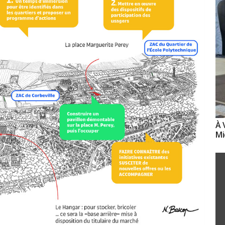
À 
Mi