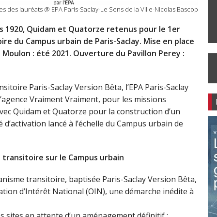
es des lauréats @ EPA Paris-Saclay-Le Sens de la Ville-Nicolas Bascop
 1920, Quidam et Quatorze retenus pour le 1er
oire du Campus urbain de Paris-Saclay. Mise en place
 Moulon : été 2021. Ouverture du Pavillon Perey :
sitoire Paris-Saclay Version Bêta, l’EPA Paris-Saclay
né l’agence Vraiment Vraiment, pour les missions
vec Quidam et Quatorze pour la construction d’un
hé d’activation lancé à l’échelle du Campus urbain de
 transitoire sur le Campus urbain
banisme transitoire, baptisée Paris-Saclay Version Bêta,
ation d’Intérêt National (OIN), une démarche inédite à
es sites en attente d’un aménagement définitif ;