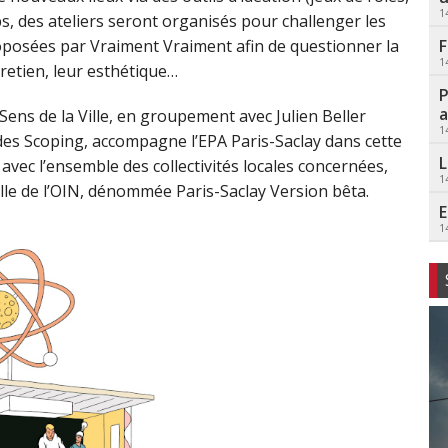
1
s, des ateliers seront organisés pour challenger les
F
oposées par Vraiment Vraiment afin de questionner la
1
retien, leur esthétique…
P
a
 Sens de la Ville, en groupement avec Julien Beller
1
udes Scoping, accompagne l’EPA Paris-Saclay dans cette
L
avec l’ensemble des collectivités locales concernées,
1
elle de l’OIN, dénommée Paris-Saclay Version bêta.
E
1