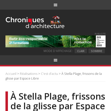
PUBLICITE
MODE D'AFFICHAGE :
CLAIR
SOMBRE
Accueil
>
Réalisations
>
C'est d'actu
> À Stella Plage, frissons de la
glisse par Espace Libre
À Stella Plage, frissons
de la glisse par Espace