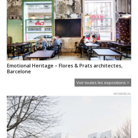
es
Emotional Heritage – Flores & Prats architectes,
Pa
Barcelone
Od
Voir toutes les expositions >
INFOMERCIAL