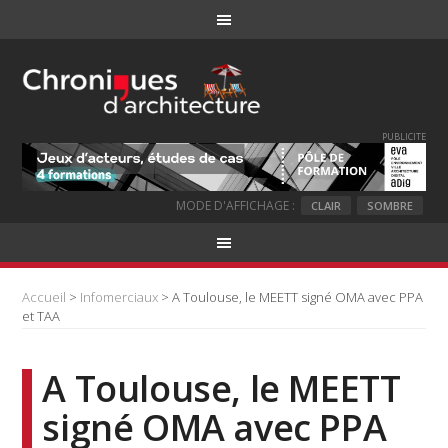
PUBLICITE
MODE D'AFFICHAGE :
CLAIR
SOMBRE
Accueil
>
Infomerciaux
> A Toulouse, le MEETT signé OMA avec PPA
et TAA
A Toulouse, le MEETT
signé OMA avec PPA