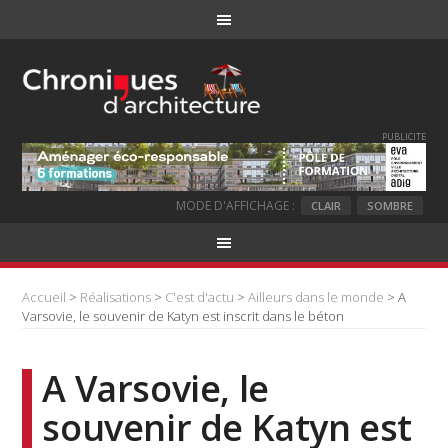
PUBLICITE
MODE D'AFFICHAGE :
CLAIR
SOMBRE
Accueil
>
Réalisations
>
C'est d'actu
>
Ailleurs dans le monde
> A
Varsovie, le souvenir de Katyn est inscrit dans le béton
A Varsovie, le
souvenir de Katyn est