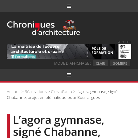
PUBLICITE
MODE D'AFFICHAGE :
CLAIR
SOMBRE
Accueil
>
Réalisations
>
C'est d'actu
> L’agora gymnase, signé
Chabanne, projet emblématique pour Bouillargues
L’agora gymnase,
signé Chabanne,