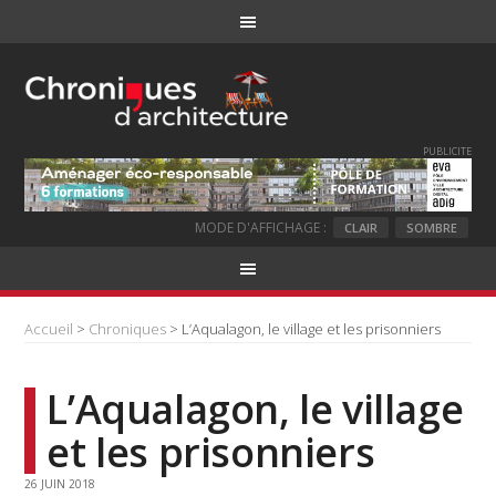
PUBLICITE
MODE D'AFFICHAGE :
CLAIR
SOMBRE
Accueil
>
Chroniques
> L’Aqualagon, le village et les prisonniers
L’Aqualagon, le village
et les prisonniers
26 JUIN 2018