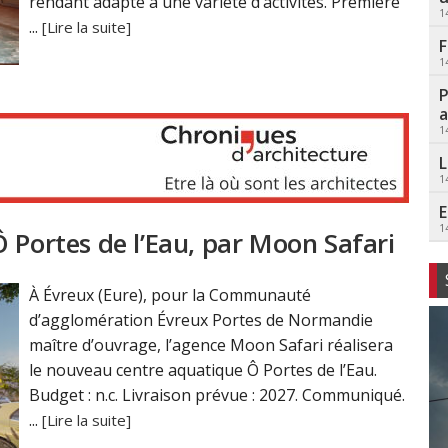
rendant adapté à une variété d’activités. Première
1
...
[Lire la suite]
F
1
P
a
1
L
1
E
1
 Portes de l’Eau, par Moon Safari
À Évreux (Eure), pour la Communauté
d’agglomération Évreux Portes de Normandie
maître d’ouvrage, l’agence Moon Safari réalisera
le nouveau centre aquatique Ô Portes de l’Eau.
Budget : n.c. Livraison prévue : 2027. Communiqué.
...
[Lire la suite]