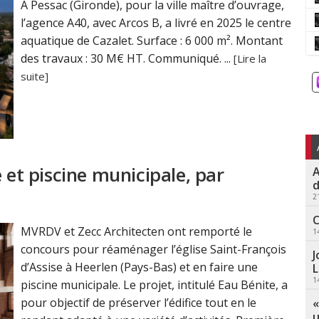
À Pessac (Gironde), pour la ville maître d’ouvrage,
l’agence A40, avec Arcos B, a livré en 2025 le centre
aquatique de Cazalet. Surface : 6 000 m². Montant
des travaux : 30 M€ HT. Communiqué. ...
[Lire la
suite]
 et piscine municipale, par
A
d
2
C
MVRDV et Zecc Architecten ont remporté le
1
concours pour réaménager l’église Saint-François
J
d’Assise à Heerlen (Pays-Bas) et en faire une
L
1
piscine municipale. Le projet, intitulé Eau Bénite, a
pour objectif de préserver l’édifice tout en le
«
u