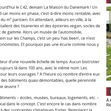
aujourd’hui le C42, demain La Maison du Danemark ! Un
d car moins en phase, c’est-à-dire moins rentable, avec
u m² parisien. En attendant, ailleurs en ville, à la
tallent des tisaneries et des épiceries vegan, socles de
t de gamme. Alors un musée de l’automobile,
in sur les Champs, c’est un peu ‘has been’, ce n’est
conomistes. Et pourquoi pas une écurie comme nous y
ateur d’une nouvelle échelle de temps. Aucun bistrotier
oujours là dans 100 ans, avec le même nom. Les
 pour leurs ouvrages ? A l’heure où nombre d’entre eux
des bâtiments quasi démontables, quelle pérennité
une œuvre ?
bâtiments – écoles, musées, bureaux, logements, etc. –
À 
dical dans le concept. C’est encore le cas dans nombre
Ri
 à des contraintes climatiques fortes. Remplacez la