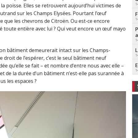
1
a poisse. Elles se retrouvent aujourd’hui victimes de
utrand sur les Champs Elysées. Pourtant l’œuf
F
1
e que les chevrons de Citroën. Ou est-ce encore
été toute entière avec lui ? Qui veut encore un œuf mayo
P
a
1
L
on bâtiment demeurerait intact sur les Champs-
1
e droit de l’espérer, c’est le seul bâtiment neuf
E
dée qu’elle se fait – et nombre d’entre nous avec elle –
1
 et de la durée d’un bâtiment n’est-elle pas surannée à
ous les espaces ?