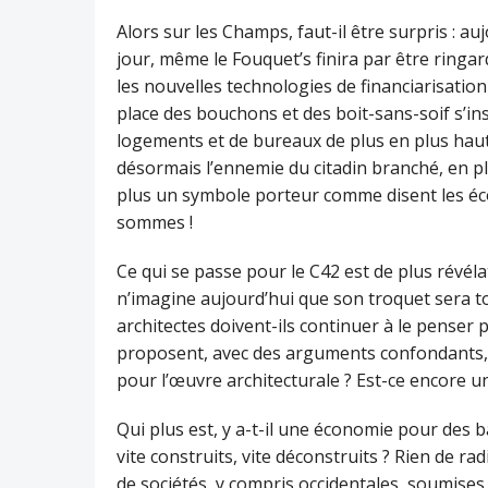
Alors sur les Champs, faut-il être surpris : 
jour, même le Fouquet’s finira par être ringar
les nouvelles technologies de financiarisation d
place des bouchons et des boit-sans-soif s’ins
logements et de bureaux de plus en plus hau
désormais l’ennemie du citadin branché, en ple
plus un symbole porteur comme disent les é
sommes !
Ce qui se passe pour le C42 est de plus révél
n’imagine aujourd’hui que son troquet sera t
architectes doivent-ils continuer à le penser
proposent, avec des arguments confondants, 
pour l’œuvre architecturale ? Est-ce encore 
Qui plus est, y a-t-il une économie pour des 
vite construits, vite déconstruits ? Rien de ra
de sociétés, y compris occidentales, soumises