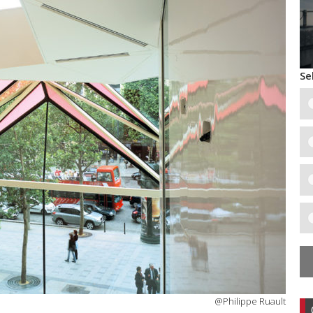
Se
@Philippe Ruault