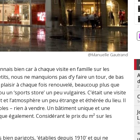
@Manuelle Gautrand
onnais bien car à chaque visite en famille sur les
A
tits, nous ne manquions pas d’y faire un tour, de bas
d
n plaisir à chaque fois renouvelé, beaucoup plus que
2
u un ‘sports store’ un peu vulgaires. C’était une visite
C
 et l’atmosphère un peu étrange et éthérée du lieu. Il
1
ioles – rien à vendre. Un bâtiment unique et une
J
que également. Considérant le prix du m² sur les
L
1
«
bien parigots, ‘établies depuis 1910’ et qui ne
u