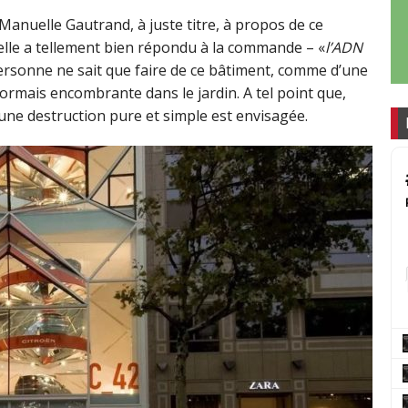
 Manuelle Gautrand, à juste titre, à propos de ce
 elle a tellement bien répondu à la commande – «
l’ADN
personne ne sait que faire de ce bâtiment, comme d’une
ormais encombrante dans le jardin. A tel point que,
ne destruction pure et simple est envisagée.