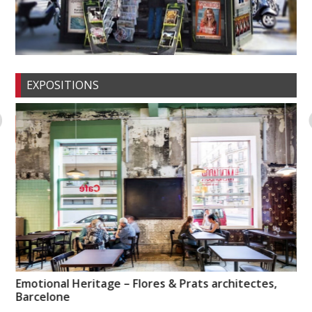
EXPOSITIONS
e »
Emotional Heritage – Flores & Prats architectes,
La
Barcelone