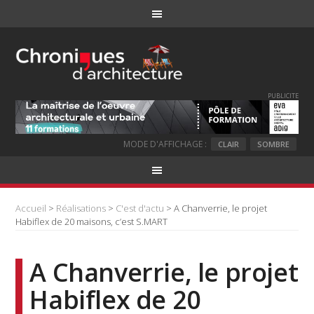
PUBLICITE
MODE D'AFFICHAGE :
CLAIR
SOMBRE
Accueil
>
Réalisations
>
C'est d'actu
> A Chanverrie, le projet
Habiflex de 20 maisons, c’est S.MART
A Chanverrie, le projet
Habiflex de 20