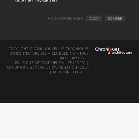
Toutes les newsletters
MODE D'AFFICHAGE :
CLAIR
SOMBRE
COPYRIGHT © 2026 NOUVELLES CHRONIQUES
D'ARCHITECTURE SAS + CLUBBEDIN® - TOUS
DROITS RÉSERVÉS
POLITIQUE DE CONFIDENTIALITÉ (RGPD)
|
CONDITIONS GÉNÉRALES D’UTILISATION (CGU)
|
MENTIONS LÉGALES