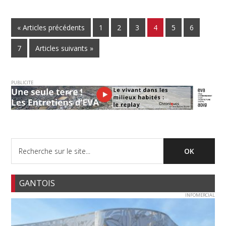
« Articles précédents
1
2
3
4
5
6
7
Articles suivants »
PUBLICITE
GANTOIS
INFOMERCIAL