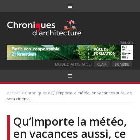
PUBLICITE
MODE D'AFFICHAGE :
CLAIR
SOMBRE
Accueil
>
Chroniques
> Qu’importe la météo, en vacances aussi, ce
sera cinéma !
Qu’importe la météo,
en vacances aussi, ce