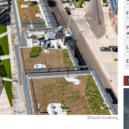
1
F
1
P
a
1
L
1
E
1
@David Sundberg