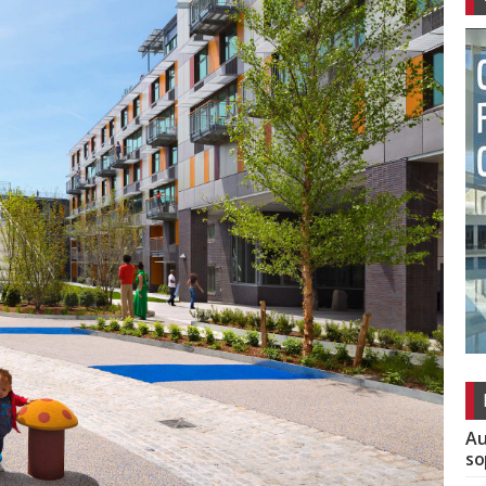
Au
so