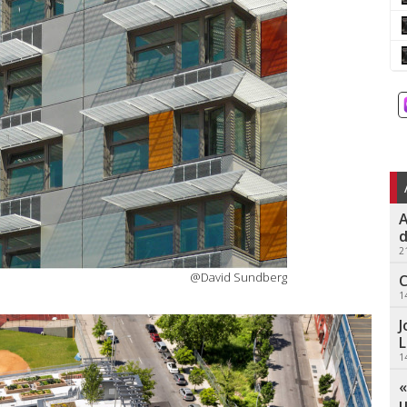
A
d
2
@David Sundberg
C
1
J
L
1
«
u