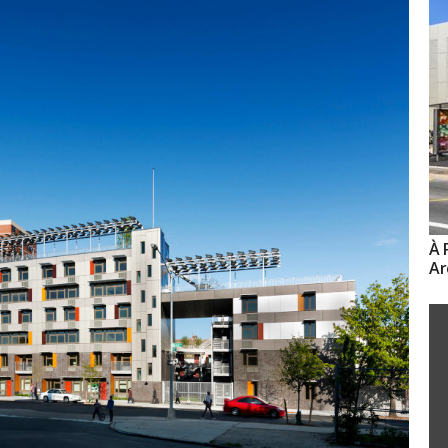
À 
Ar