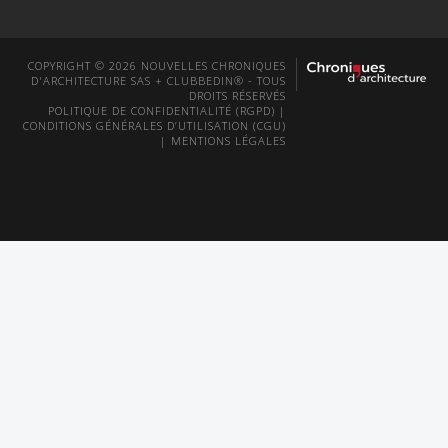
COPYRIGHT © 2026 NOUVELLES CHRONIQUES
D'ARCHITECTURE SAS + CLUBBEDIN® - TOUS
DROITS RÉSERVÉS
POLITIQUE DE CONFIDENTIALITÉ (RGPD)
|
CONDITIONS GÉNÉRALES D’UTILISATION (CGU)
|
MENTIONS LÉGALES