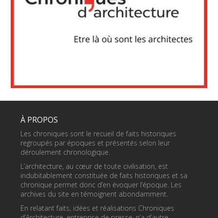
À PROPOS
Les chroniques sont le recueil de faits historiques
regroupés par époques et présentés selon leur
déroulement chronologique.
L’architecture, au cœur de toute civilisation, est
indubitablement constituée de faits historiques et sa
chronique permet donc d’en évoquer l’époque. Les
archives du site en témoignent abondamment.
En relatant faits, idées et réalisations Chroniques
d’Architecture, entreprise de presse, n’a d’autre