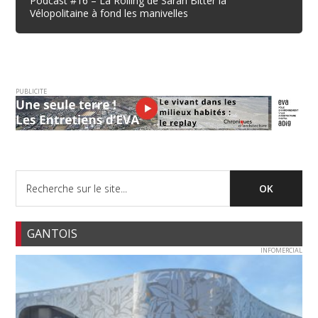
Podcast #16 – La Rolling de Sarah Bitter la
Vélopolitaine à fond les manivelles
PUBLICITE
GANTOIS
INFOMERCIAL