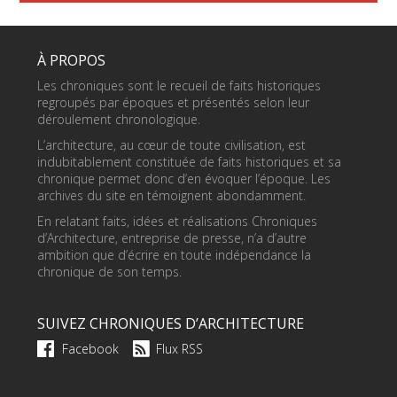
À PROPOS
Les chroniques sont le recueil de faits historiques
regroupés par époques et présentés selon leur
déroulement chronologique.
L’architecture, au cœur de toute civilisation, est
indubitablement constituée de faits historiques et sa
chronique permet donc d’en évoquer l’époque. Les
archives du site en témoignent abondamment.
En relatant faits, idées et réalisations Chroniques
d’Architecture, entreprise de presse, n’a d’autre
ambition que d’écrire en toute indépendance la
chronique de son temps.
SUIVEZ CHRONIQUES D’ARCHITECTURE
Facebook
Flux RSS