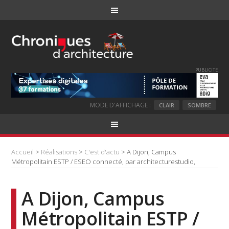
PUBLICITE
MODE D'AFFICHAGE :
CLAIR
SOMBRE
Accueil
>
Réalisations
>
C'est d'actu
> A Dijon, Campus
Métropolitain ESTP / ESEO connecté, par architecturestudio,
A Dijon, Campus
Métropolitain ESTP /