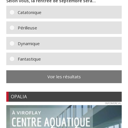
Selon vous, la rentrée de septembre sera…
Catatonique
Périlleuse
Dynamique
Fantastique
Voir les résultats
OPALIA
INFOMERCIAL