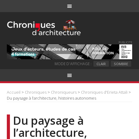
PUBLICITE
MODE D'AFFICHAGE :
CLAIR
SOMBRE
Accueil
>
Chroniques
>
Chroniqueurs
>
Chroniques d'Erieta Attali
>
Du paysage à l’architecture, histoires autonomes
Du paysage à
l’architecture,