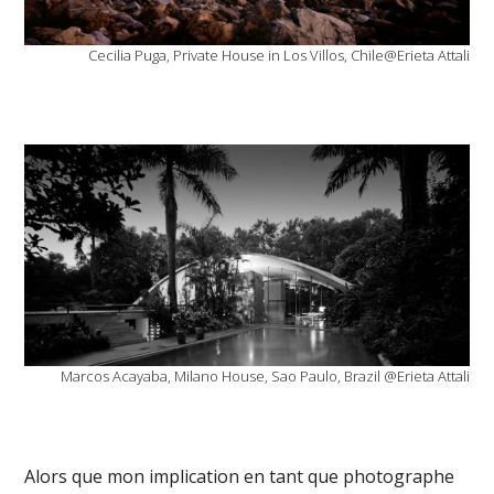
Cecilia Puga, Private House in Los Villos, Chile@Erieta Attali
Marcos Acayaba, Milano House, Sao Paulo, Brazil @Erieta Attali
Alors que mon implication en tant que photographe