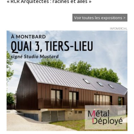
« RCR Arquitectes : racines et ailes »
So
Voir toutes les expositions >
INFOMERCIAL