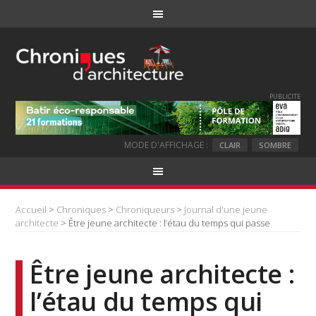
PUBLICITE
MODE D'AFFICHAGE :
CLAIR
SOMBRE
Accueil
>
Chroniques
>
Chroniqueurs
>
Journal d'une jeune
architecte
> Être jeune architecte : l’étau du temps qui passe
Être jeune architecte :
l’étau du temps qui