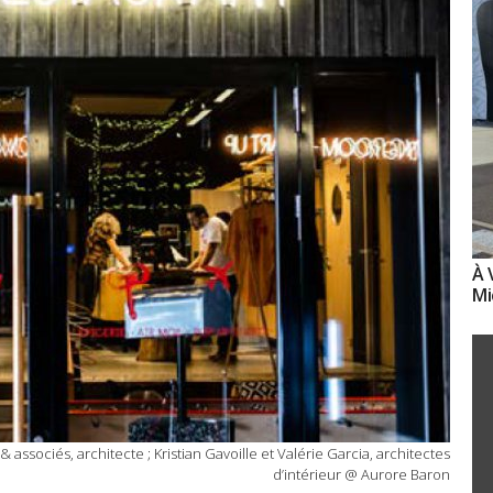
À 
Mi
associés, architecte ; Kristian Gavoille et Valérie Garcia, architectes
d’intérieur @ Aurore Baron