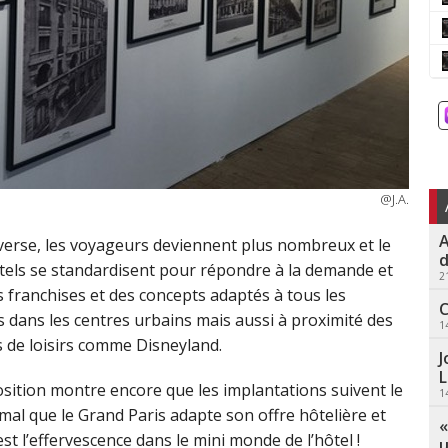
@J.A.
A
diverse, les voyageurs deviennent plus nombreux et le
d
els se standardisent pour répondre à la demande et
2
s franchises et des concepts adaptés à tous les
C
 dans les centres urbains mais aussi à proximité des
1
s de loisirs comme Disneyland.
J
L
xposition montre encore que les implantations suivent le
1
rmal que le Grand Paris adapte son offre hôtelière et
«
st l’effervescence dans le mini monde de l’hôtel !
u