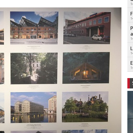
1
F
1
P
a
1
L
1
E
1