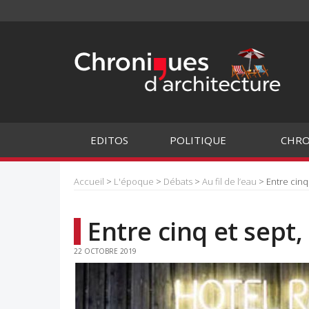
EDITOS
POLITIQUE
CHRO
Accueil
>
L'époque
>
Débats
>
Au fil de l’eau
> Entre cinq 
Entre cinq et sept, 
22 OCTOBRE 2019