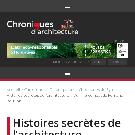
PUBLICITE
MODE D'AFFICHAGE :
CLAIR
SOMBRE
Accueil
>
Chroniques
>
Chroniqueurs
>
Chroniques de Syrus
>
Histoires secrètes de l’architecture – L’ultime combat de Fernand
Pouillon
Histoires secrètes de
l’architecture –